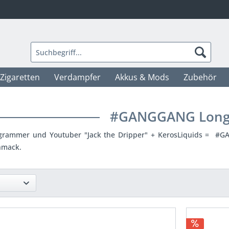
-Zigaretten
Verdampfer
Akkus & Mods
Zubehör
#GANGGANG Longf
grammer und Youtuber "Jack the Dripper" + KerosLiquids = #GA
hmack.