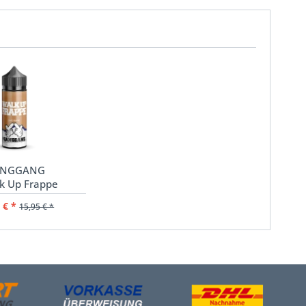
NGGANG
k Up Frappe
 € *
15,95 € *