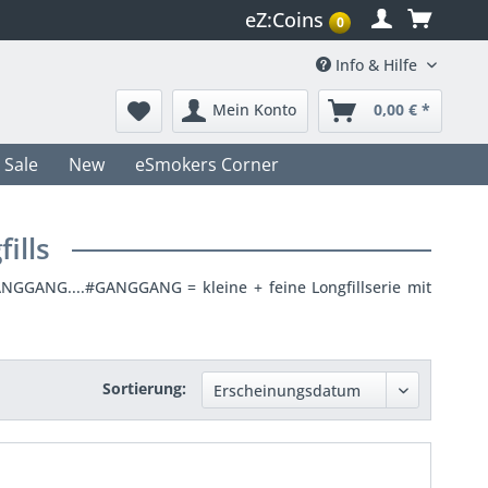
eZ:Coins
0
Info & Hilfe
Mein Konto
0,00 € *
Sale
New
eSmokers Corner
ills
NGGANG....#GANGGANG = kleine + feine Longfillserie mit
Sortierung: