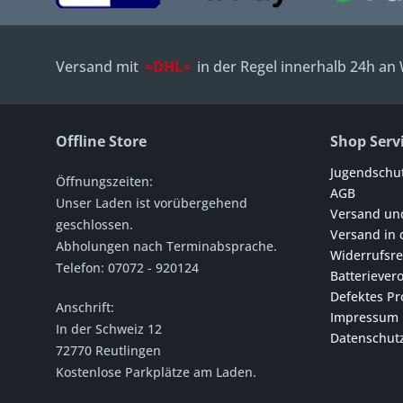
Versand mit
=DHL=
in der Regel innerhalb 24h an
Offline Store
Shop Serv
Jugendschu
Öffnungszeiten:
AGB
Unser Laden ist vorübergehend
Versand un
geschlossen.
Versand in 
Abholungen nach Terminabsprache.
Widerrufsre
Telefon: 07072 - 920124
Batteriever
Defektes Pr
Anschrift:
Impressum
In der Schweiz 12
Datenschut
72770 Reutlingen
Kostenlose Parkplätze am Laden
.