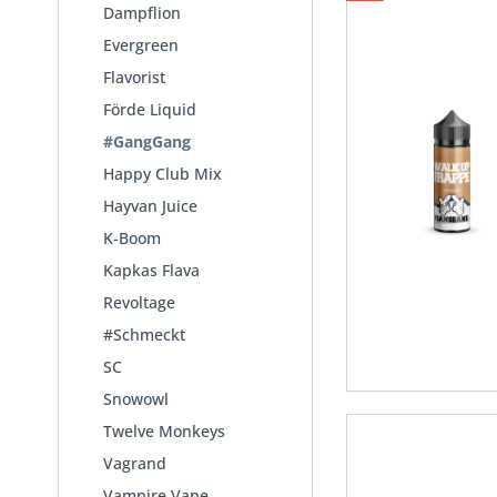
Dampflion
Evergreen
Flavorist
Förde Liquid
#GangGang
Happy Club Mix
Hayvan Juice
K-Boom
Kapkas Flava
Revoltage
#Schmeckt
SC
Snowowl
Twelve Monkeys
Vagrand
Vampire Vape