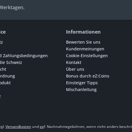
 Werktagen.
ice
Informationen
tz
Bewerten Sie uns
Kundenmeinungen
d Zahlungsbedingungen
Cookie-Einstellungen
die Schweiz
Kontakt
cht
Über uns
ordnung
Bonus durch eZ:Coins
odukt
Einsteiger Tipps
Mischanleitung
z
zgl.
Versandkosten
und ggf. Nachnahmegebühren, wenn nicht anders beschri