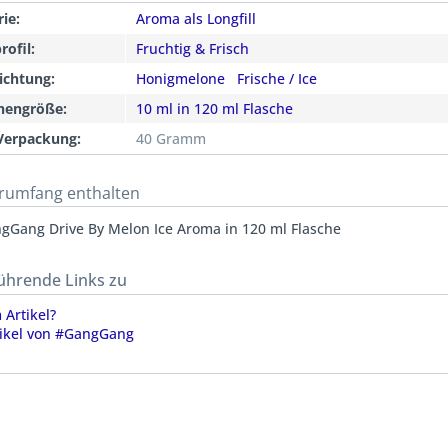
ie:
Aroma als Longfill
ofil:
Fruchtig & Frisch
ichtung:
Honigmelone
Frische / Ice
chengröße:
10 ml in 120 ml Flasche
Verpackung:
40 Gramm
erumfang enthalten
gGang Drive By Melon Ice Aroma in 120 ml Flasche
ührende Links zu
Artikel?
tikel von #GangGang