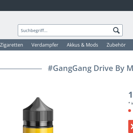
-Zigaretten
Verdampfer
Akkus & Mods
Zubehör
#GangGang Drive By M
1
* 