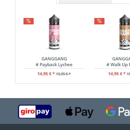
GANGGANG
GANGG
# Payback Lychee
# Walk Up 
14,95 € *
14,95 € *
15,95 € *
1