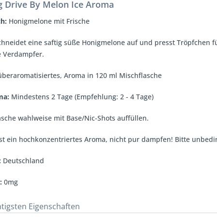
 Drive By Melon Ice Aroma
h:
Honigmelone mit Frische
neidet eine saftig süße Honigmelone auf und presst Tröpfchen f
re Verdampfer.
überaromatisiertes, Aroma in 120 ml Mischflasche
oma
:
Mindestens 2 Tage (Empfehlung: 2 - 4 Tage)
sche wahlweise mit Base/Nic-Shots auffüllen.
st ein hochkonzentriertes Aroma, nicht pur dampfen! Bitte unbedi
:
Deutschland
:
0mg
htigsten Eigenschaften