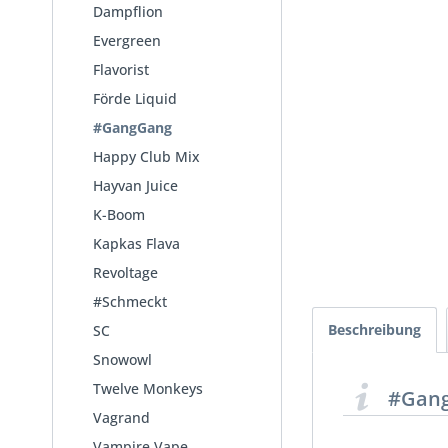
Dampflion
Evergreen
Flavorist
Förde Liquid
#GangGang
Happy Club Mix
Hayvan Juice
K-Boom
Kapkas Flava
Revoltage
#Schmeckt
Beschreibung
SC
Snowowl
Twelve Monkeys
#Gang
Vagrand
Vampire Vape