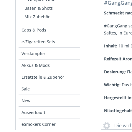
#GangGang
Basen & Shots
Schmeckt nac
Mix Zubehör
#GangGang sch
Caps & Pods
Saftes, in Eu
e-Zigaretten Sets
Inhalt:
10 ml 
Verdampfer
Reifezeit Ar
Akkus & Mods
Dosierung:
Fla
Ersatzteile & Zubehör
Wichtig:
Das i
Sale
Hergestellt in
New
Nikotingehalt
Ausverkauft
eSmokers Corner
Die wic