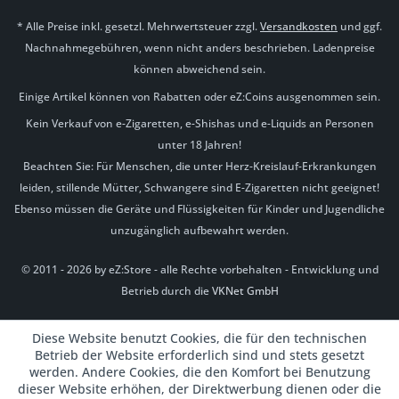
* Alle Preise inkl. gesetzl. Mehrwertsteuer zzgl.
Versandkosten
und ggf.
Nachnahmegebühren, wenn nicht anders beschrieben. Ladenpreise
können abweichend sein.
Einige Artikel können von Rabatten oder eZ:Coins ausgenommen sein.
Kein Verkauf von e-Zigaretten, e-Shishas und e-Liquids an Personen
unter 18 Jahren!
Beachten Sie: Für Menschen, die unter Herz-Kreislauf-Erkrankungen
leiden, stillende Mütter, Schwangere sind E-Zigaretten nicht geeignet!
Ebenso müssen die Geräte und Flüssigkeiten für Kinder und Jugendliche
unzugänglich aufbewahrt werden.
© 2011 - 2026 by eZ:Store - alle Rechte vorbehalten - Entwicklung und
Betrieb durch die
VKNet GmbH
Diese Website benutzt Cookies, die für den technischen
Betrieb der Website erforderlich sind und stets gesetzt
werden. Andere Cookies, die den Komfort bei Benutzung
dieser Website erhöhen, der Direktwerbung dienen oder die