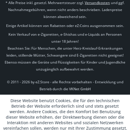
* Alle Preise inkl. gesetzl. Mehrwertsteuer zzgl.
Versandkosten
und ggf.
Nachnahmegebühren, wenn nicht anders beschrieben. Ladenpreise
können abweichend sein.
Einige Artikel können von Rabatten oder eZ:Coins ausgenommen sein.
Kein Verkauf von e-Zigaretten, e-Shishas und e-Liquids an Personen
unter 18 Jahren!
Beachten Sie: Für Menschen, die unter Herz-Kreislauf-Erkrankungen
leiden, stillende Mütter, Schwangere sind E-Zigaretten nicht geeignet!
Ebenso müssen die Geräte und Flüssigkeiten für Kinder und Jugendliche
unzugänglich aufbewahrt werden.
© 2011 - 2026 by eZ:Store - alle Rechte vorbehalten - Entwicklung und
Betrieb durch die
VKNet GmbH
Diese Website benutzt Cookies, die für den technischen
Betrieb der Website erforderlich sind und stets gesetzt
werden. Andere Cookies, die den Komfort bei Benutzung
dieser Website erhöhen, der Direktwerbung dienen oder die
Interaktion mit anderen Websites und sozialen Netzwerken
vereinfachen sollen, werden nur mit Ihrer Zustimmung gesetzt.