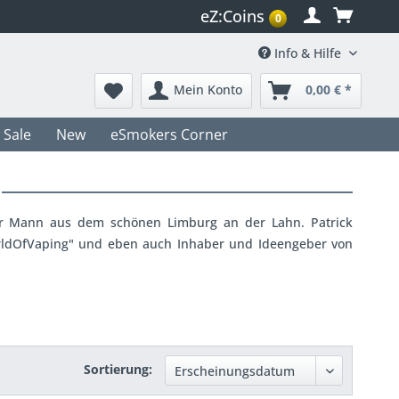
eZ:Coins
0
Info & Hilfe
Mein Konto
0,00 € *
Sale
New
eSmokers Corner
nger Mann aus dem schönen Limburg an der Lahn. Patrick
WorldOfVaping" und eben auch Inhaber und Ideengeber von
Sortierung: