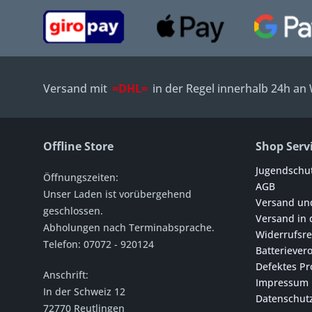
Versand mit
=DHL=
in der Regel innerhalb 24h an
Offline Store
Shop Serv
Jugendschu
Öffnungszeiten:
AGB
Unser Laden ist vorübergehend
Versand un
geschlossen.
Versand in 
Abholungen nach Terminabsprache.
Widerrufsre
Telefon: 07072 - 920124
Batteriever
Defektes Pr
Anschrift:
Impressum
In der Schweiz 12
Datenschut
72770 Reutlingen