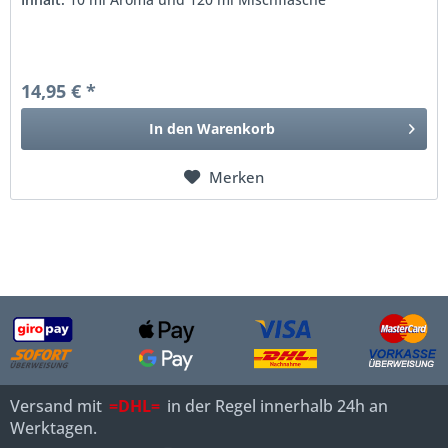
14,95 € *
In den
Warenkorb
Merken
Versand mit
=DHL=
in der Regel innerhalb 24h an
Werktagen.