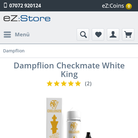
eZ:Coins
07072 920124
0
Menü
Dampflion
Dampflion Checkmate White
King
(
2
)