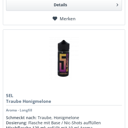
Details
Merken
5EL
Traube Honigmelone
Aroma - Longfill
Schmeckt nach:
Traube, Honigmelone
Dosierung:
Flasche mit Base / Nic-Shots auffüllen
Mischflasche 120 ml:
gefüllt mit 10 ml Aroma