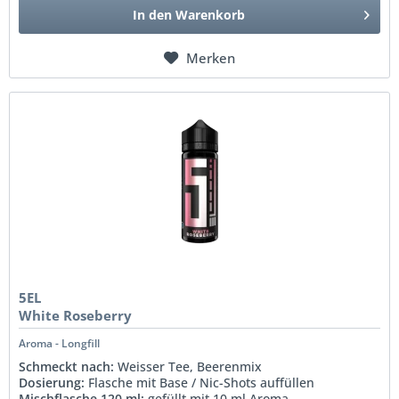
In den
Warenkorb
Merken
5EL
White Roseberry
Aroma - Longfill
Schmeckt nach:
Weisser Tee, Beerenmix
Dosierung:
Flasche mit Base / Nic-Shots auffüllen
Mischflasche 120 ml:
gefüllt mit 10 ml Aroma