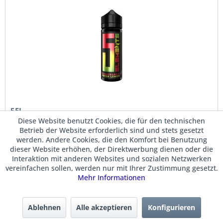
5EL
Pomegrenate Fresh Lemon
Diese Website benutzt Cookies, die für den technischen
Betrieb der Website erforderlich sind und stets gesetzt
Aroma - Longfill
werden. Andere Cookies, die den Komfort bei Benutzung
dieser Website erhöhen, der Direktwerbung dienen oder die
Schmeckt nach:
Granatapfel, Zitrone
Dosierung:
Flasche mit Base / Nic-Shots auffüllen
Interaktion mit anderen Websites und sozialen Netzwerken
Mischflasche 120 ml:
gefüllt mit 10 ml Aroma
vereinfachen sollen, werden nur mit Ihrer Zustimmung gesetzt.
Mehr Informationen
Ablehnen
Alle akzeptieren
Konfigurieren
13,90 € *