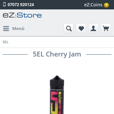
eZ:Coins
07072 920124
0
Menü
5EL
5EL Cherry Jam