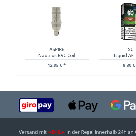
ASPIRE
SC
Nautilus BVC Coil
Liquid AF
12,95 € *
8,30 €
Versand mit
=DHL=
in der Regel innerhalb 24h an