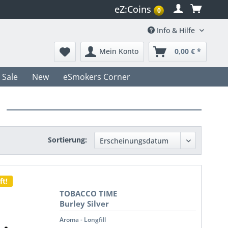
eZ:Coins
0
Info & Hilfe
Mein Konto
0,00 € *
Sale
New
eSmokers Corner
Sortierung:
ft!
TOBACCO TIME
Burley Silver
Aroma - Longfill