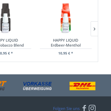
PY LIQUID
HAPPY LIQUID
IN
obacco Blend
Erdbeer-Menthol
0,95 € *
10,95 € *
Folgen Sie uns