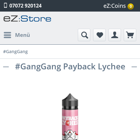
eZ:Coins
07072 920124
0
Menü
#GangGang
#GangGang Payback Lychee