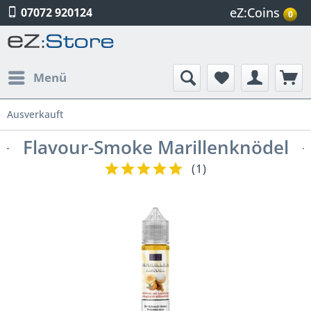
eZ:Coins
07072 920124
0
Menü
Ausverkauft
Flavour-Smoke Marillenknödel
(
1
)