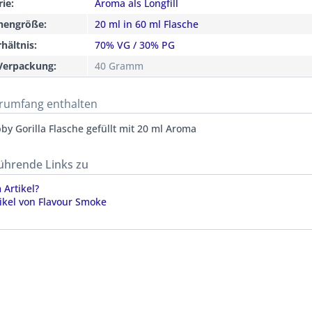
ie:
Aroma als Longfill
chengröße:
20 ml in 60 ml Flasche
hältnis:
70% VG / 30% PG
Verpackung:
40 Gramm
erumfang enthalten
by Gorilla Flasche gefüllt mit 20 ml Aroma
ührende Links zu
Artikel?
ikel von Flavour Smoke