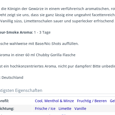
ch die Königin der Gewürze in einem verführerisch aromatischen, 
ht zeigt sie uns, dass sie ganz lässig eine ungeahnt facettenreic
 Vanillig süss, Limettenschalen sauer und superlecker erfrischend 
avour-Smoke Aroma:
1 - 3 Tage
sche wahlweise mit Base/Nic-Shots auffüllen.
roma in einer 60 ml Chubby Gorilla Flasche
st ein hochkonzentriertes Aroma, nicht pur dampfen! Bitte unbedi
:
Deutschland
htigsten Eigenschaften
ofil:
Cool, Menthol & Minze
Fruchtig / Beeren
Ge
ichtung:
Frische / Ice
Limette
Vanille