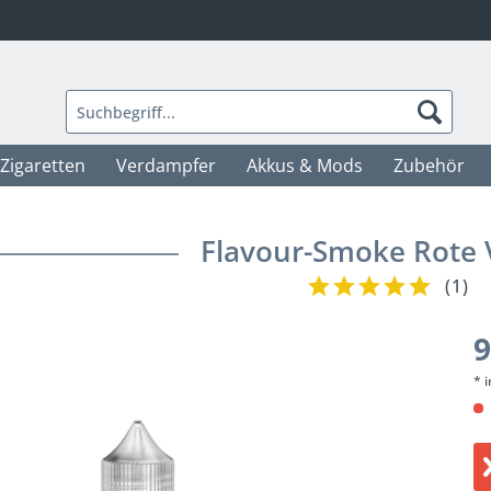
-Zigaretten
Verdampfer
Akkus & Mods
Zubehör
Flavour-Smoke Rote V
(
1
)
9
* 