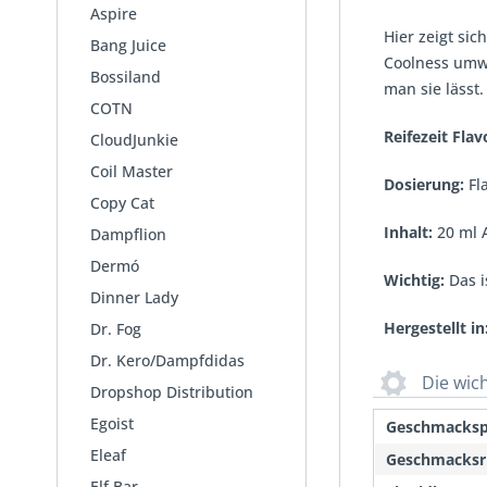
Aspire
Hier zeigt si
Bang Juice
Coolness umwe
Bossiland
man sie lässt.
COTN
Reifezeit Fl
CloudJunkie
Coil Master
Dosierung:
Fla
Copy Cat
Inhalt
:
20 ml A
Dampflion
Dermó
Wichtig:
Das i
Dinner Lady
Hergestellt in
Dr. Fog
Dr. Kero/Dampfdidas
Die wic
Dropshop Distribution
Egoist
Geschmackspr
Eleaf
Geschmacksr
Elf Bar