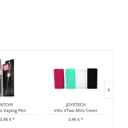
RITCHY
JOYETECH
x Vaping Pen
eVic VTwo Mini Cover
CL 
3,95 € *
3,95 € *