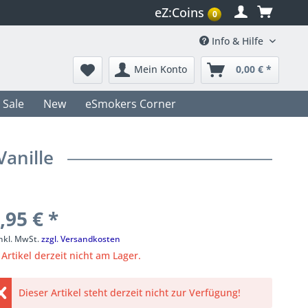
eZ:Coins
0
Info & Hilfe
Mein Konto
0,00 € *
Sale
New
eSmokers Corner
anille
,95 € *
inkl. MwSt.
zzgl. Versandkosten
Artikel derzeit nicht am Lager.
Dieser Artikel steht derzeit nicht zur Verfügung!