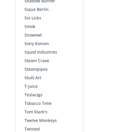
Shadow Burner
Sique Berlin
Six Licks
Smok
Snowowl
Sony Konion
Squid Industries
Steam Crave
Steampipes
Stutt-Art
T-Juice
Teslacigs
Tobacco Time
Tom Klark's
Twelve Monkeys
Twisted