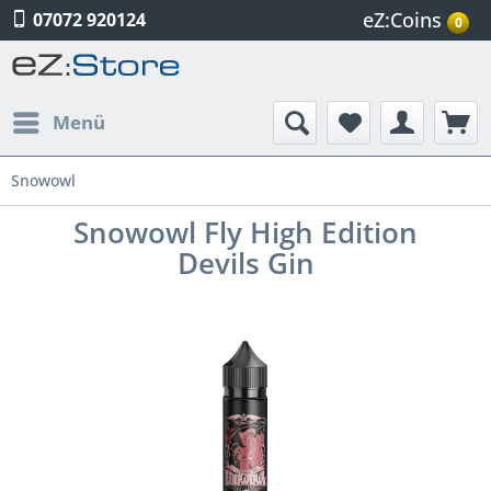
eZ:Coins
07072 920124
0
Menü
Snowowl
Snowowl Fly High Edition
Devils Gin