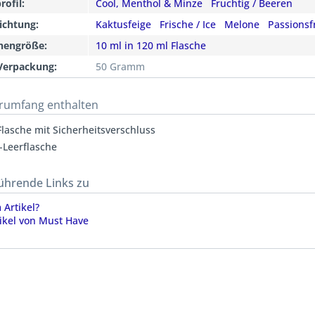
ofil:
Cool, Menthol & Minze
Fruchtig / Beeren
ichtung:
Kaktusfeige
Frische / Ice
Melone
Passionsf
chengröße:
10 ml in 120 ml Flasche
Verpackung:
50 Gramm
erumfang enthalten
Flasche mit Sicherheitsverschluss
-Leerflasche
ührende Links zu
Artikel?
ikel von Must Have