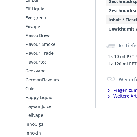
Geschmackspr
Elf Liquid
Geschmacksr
Evergreen
Inhalt / Flas
Exvape
Gewicht mit 
Fiasco Brew
Flavour Smoke
Im Lief
Flavour Trade
1x 10 ml PET 
Flavourtec
1x 120 ml PET
Geekvape
Weiterf
GermanFlavours
Golisi
Fragen zum 
Weitere Art
Happy Liquid
Hayvan Juice
Hellvape
InnoCigs
Innokin