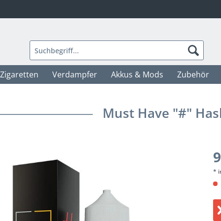
-Zigaretten
Verdampfer
Akkus & Mods
Zubehör
Must Have "#" Has
9
* 