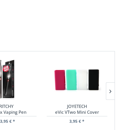
RITCHY
JOYETECH
x Vaping Pen
eVic VTwo Mini Cover
CL 
3,95 € *
3,95 € *