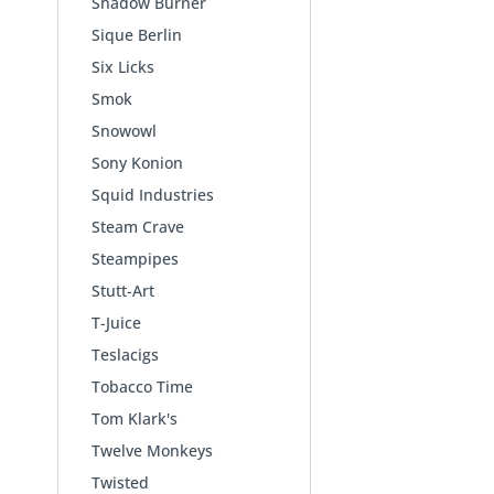
Shadow Burner
Sique Berlin
Six Licks
Smok
Snowowl
Sony Konion
Squid Industries
Steam Crave
Steampipes
Stutt-Art
T-Juice
Teslacigs
Tobacco Time
Tom Klark's
Twelve Monkeys
Twisted