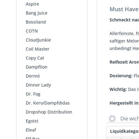
Aspire
Must Have 
Bang Juice
Schmeckt nac
Bossiland
COTN
Allerfeinste, 
CloudJunkie
saftiger Melon
unbedingt Hav
Coil Master
Copy Cat
Reifezeit Ar
Dampflion
Dosierung:
Fla
Dermó
Dinner Lady
Wichtig:
Das i
Dr. Fog
Dr. Kero/Dampfdidas
Hergestellt in
Dropshop Distribution
Die wic
Egoist
Eleaf
Liquidkategor
Elf Bar