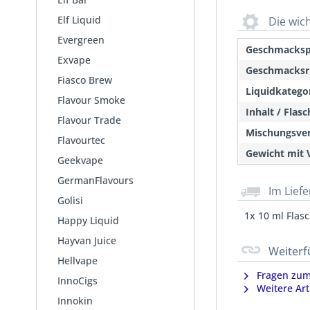
Elf Liquid
Die wic
Evergreen
Geschmackspr
Exvape
Geschmacksr
Fiasco Brew
Liquidkategor
Flavour Smoke
Inhalt / Flas
Flavour Trade
Mischungsver
Flavourtec
Gewicht mit 
Geekvape
GermanFlavours
Im Lief
Golisi
1x 10 ml Flas
Happy Liquid
Hayvan Juice
Weiterf
Hellvape
Fragen zum 
InnoCigs
Weitere Art
Innokin