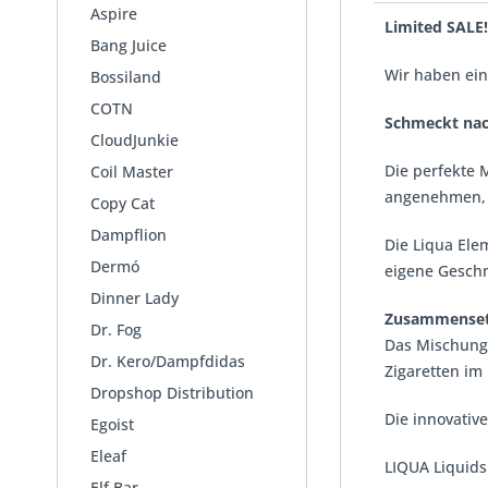
Aspire
Limited SALE!
Bang Juice
Wir haben ein
Bossiland
COTN
Schmeckt nac
CloudJunkie
Die perfekte 
Coil Master
angenehmen, 
Copy Cat
Dampflion
Die Liqua Ele
Dermó
eigene Gesch
Dinner Lady
Zusammenset
Dr. Fog
Das Mischungs
Dr. Kero/Dampfdidas
Zigaretten im
Dropshop Distribution
Die innovativ
Egoist
Eleaf
LIQUA Liquids
Elf Bar