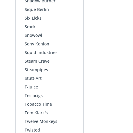
Shadow Burner
Sique Berlin
Six Licks
Smok
Snowowl
Sony Konion
Squid Industries
Steam Crave
Steampipes
Stutt-Art
T-Juice
Teslacigs
Tobacco Time
Tom Klark's
Twelve Monkeys
Twisted