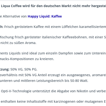
 Liqua Coffee wird für den deutschen Markt nicht mehr hergestel
e Alternative von
Happy Liquid: Kaffee
h:
Frisch geröstetem Kaffee mit einem Löffelchen karamellisierte
Mischung frisch gerösteter italienischer Kaffeeebohnen, mit eine
nicht zu süßen Aroma.
ments Liquids sind ideal zum einzeln Dampfen sowie zum Untere
macks-Kompositionen zu kreieren.
zung:
50% VG, 50% PG.
verhältnis mit 50% VG Anteil erzeugt ein ausgewogenes, aromarei
 unteren und mittleren Leistungsbereich bis 50-80 Watt.
e Opti-V-Technologie unterstützt die Abgabe von Nikotin und verb
 enthalten keine Inhaltsstoffe mit karzinogenen oder mutagenen Eig