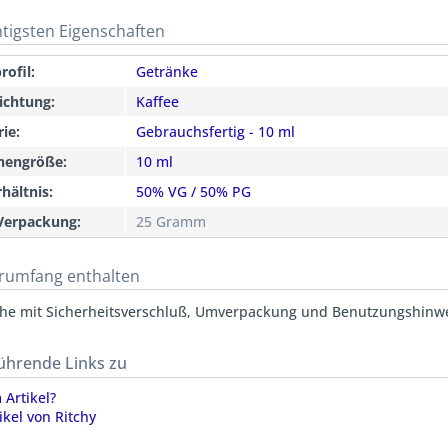
htigsten Eigenschaften
ofil:
Getränke
ichtung:
Kaffee
ie:
Gebrauchsfertig - 10 ml
chengröße:
10 ml
hältnis:
50% VG / 50% PG
Verpackung:
25 Gramm
erumfang enthalten
che mit Sicherheitsverschluß, Umverpackung und Benutzungshinw
ührende Links zu
Artikel?
ikel von Ritchy