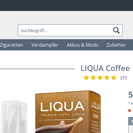
-Zigaretten
Verdampfer
Akkus & Mods
Zubehör
LIQUA Coffee
(
1
)
5
* 