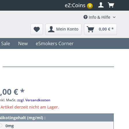
eZ:Coins
0
Info & Hilfe
Mein Konto
0,00 € *
Sale
New
eSmokers Corner
,00 € *
inkl. MwSt.
zzgl. Versandkosten
Artikel derzeit nicht am Lager.
Nikotingehalt (mg/ml) :
0mg