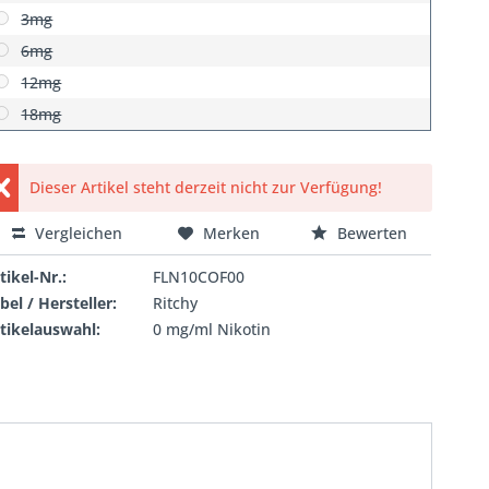
3mg
6mg
12mg
18mg
Dieser Artikel steht derzeit nicht zur Verfügung!
Vergleichen
Merken
Bewerten
tikel-Nr.:
FLN10COF00
bel / Hersteller:
Ritchy
tikelauswahl:
0 mg/ml Nikotin