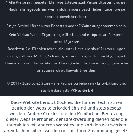
* Alle Preise inkl. gesetzl. Mehrwertsteuer zzgl.
Versandkosten
und ggf.
Nachnahmegebühren, wenn nicht anders beschrieben. Ladenpreise
können abweichend sein.
Einige Artikel können von Rabatten oder eZ:Coins ausgenommen sein.
Kein Verkauf von e-Zigaretten, e-Shishas und e-Liquids an Personen
unter 18 Jahren!
Beachten Sie: Für Menschen, die unter Herz-Kreislauf-Erkrankungen
leiden, stillende Mütter, Schwangere sind E-Zigaretten nicht geeignet!
Ebenso müssen die Geräte und Flüssigkeiten für Kinder und Jugendliche
unzugänglich aufbewahrt werden.
© 2011 - 2026 by eZ:Store - alle Rechte vorbehalten - Entwicklung und
Betrieb durch die
VKNet GmbH
Diese Website benutzt Cookies, die für den technischen
Betrieb der Website erforderlich sind und stets gesetzt
werden. Andere Cookies, die den Komfort bei Benutzung
dieser Website erhöhen, der Direktwerbung dienen oder die
Interaktion mit anderen Websites und sozialen Netzwerken
vereinfachen sollen, werden nur mit Ihrer Zustimmung gesetzt.