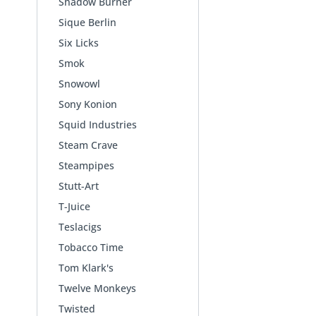
Shadow Burner
Sique Berlin
Six Licks
Smok
Snowowl
Sony Konion
Squid Industries
Steam Crave
Steampipes
Stutt-Art
T-Juice
Teslacigs
Tobacco Time
Tom Klark's
Twelve Monkeys
Twisted