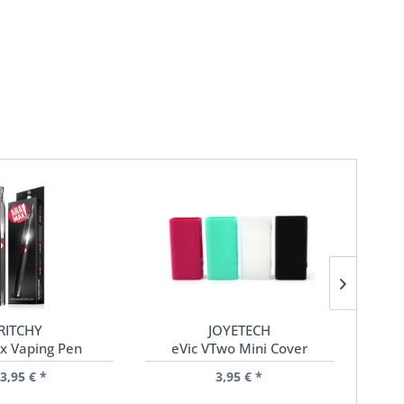
RITCHY
JOYETECH
x Vaping Pen
eVic VTwo Mini Cover
CL 
3,95 € *
3,95 € *