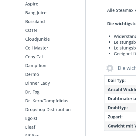
Aspire
Alle Steamax
Bang Juice
Bossiland
Die wichtigst
COTN
Widerstan
CloudJunkie
Leistungsb
Coil Master
Leistungsb
Geeignet f
Copy Cat
Dampflion
Die wic
Dermó
Coil Typ:
Dinner Lady
Anzahl Wickl
Dr. Fog
Drahtmateria
Dr. Kero/Dampfdidas
Drahttyp:
Dropshop Distribution
Zugart:
Egoist
Gewicht mit 
Eleaf
Elf Bar