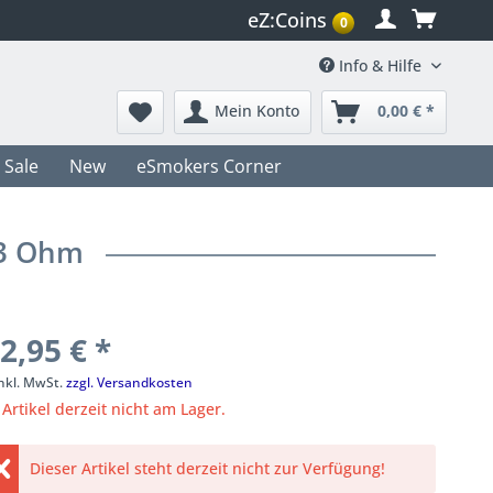
eZ:Coins
0
Info & Hilfe
Mein Konto
0,00 € *
Sale
New
eSmokers Corner
,3 Ohm
2,95 € *
inkl. MwSt.
zzgl. Versandkosten
Artikel derzeit nicht am Lager.
Dieser Artikel steht derzeit nicht zur Verfügung!