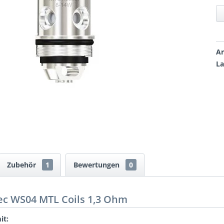
Ar
La
Zubehör
1
Bewertungen
0
c WS04 MTL Coils 1,3 Ohm
it: