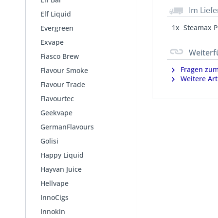
Im Lief
Elf Liquid
1x Steamax P
Evergreen
Exvape
Weiterf
Fiasco Brew
Fragen zum 
Flavour Smoke
Weitere Art
Flavour Trade
Flavourtec
Geekvape
GermanFlavours
Golisi
Happy Liquid
Hayvan Juice
Hellvape
InnoCigs
Innokin