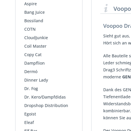
Aspire
Voopo
Bang Juice
Bossiland
Voopoo Dr
COTN
Sieht gut aus,
CloudJunkie
Hört sich an 
Coil Master
Copy Cat
Alle Bauteile 
Leder schmieg
Dampflion
Drag3 Schrift
Dermó
moderne
GEN
Dinner Lady
Dr. Fog
Dank des GENE
Tiefenentlade
Dr. Kero/Dampfdidas
Widerstandsbe
Dropshop Distribution
kombinierbar.
Egoist
können Sie a
Eleaf
Der Voopoo D
Elf Bar