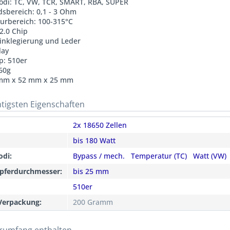
di: TC, VW, TCR, SMART, RBA, SUPER
sbereich: 0,1 - 3 Ohm
urbereich: 100-315°C
2.0 Chip
Zinklegierung und Leder
lay
p: 510er
60g
mm x 52 mm x 25 mm
htigsten Eigenschaften
2x 18650 Zellen
bis 180 Watt
odi:
Bypass / mech.
Temperatur (TC)
Watt (VW)
pferdurchmesser:
bis 25 mm
510er
Verpackung:
200 Gramm