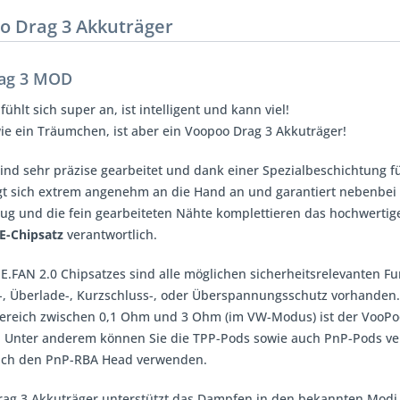
o Drag 3 Akkuträger
ag 3 MOD
 fühlt sich super an, ist intelligent und kann viel!
wie ein Träumchen, ist aber ein
Voopoo Drag 3 Akkuträger
!
sind sehr präzise gearbeitet und dank einer Spezialbeschichtung fü
t sich extrem angenehm an die Hand an und garantiert nebenbei 
zug und die fein gearbeiteten Nähte komplettieren das hochwertige
E-Chipsatz
verantwortlich.
.FAN 2.0 Chipsatzes sind alle möglichen sicherheitsrelevanten F
-, Überlade-, Kurzschluss-, oder Überspannungsschutz vorhanden
reich zwischen 0,1 Ohm und 3 Ohm (im VW-Modus) ist der VooPoo 
 Unter anderem können Sie die TPP-Pods sowie auch PnP-Pods ve
uch den PnP-RBA Head verwenden.
rag 3 Akkuträger unterstützt das Dampfen in den bekannten Modi