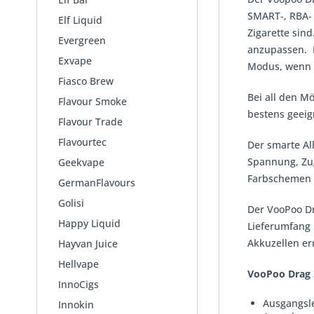
SMART-, RBA- 
Elf Liquid
Zigarette sin
Evergreen
anzupassen. D
Exvape
Modus, wenn 
Fiasco Brew
Bei all den M
Flavour Smoke
bestens geeig
Flavour Trade
Flavourtec
Der smarte Al
Spannung, Zug
Geekvape
Farbschemen 
GermanFlavours
Golisi
Der VooPoo Dr
Happy Liquid
Lieferumfang
Akkuzellen er
Hayvan Juice
Hellvape
VooPoo Drag 
InnoCigs
Ausgangsle
Innokin