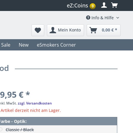
eZ:Coins
0
Info & Hilfe
Mein Konto
0,00 € *
Sale
New
eSmokers Corner
Mod
9,95 € *
inkl. MwSt.
zzgl. Versandkosten
Artikel derzeit nicht am Lager.
Farbe - Optik:
Classic / Black