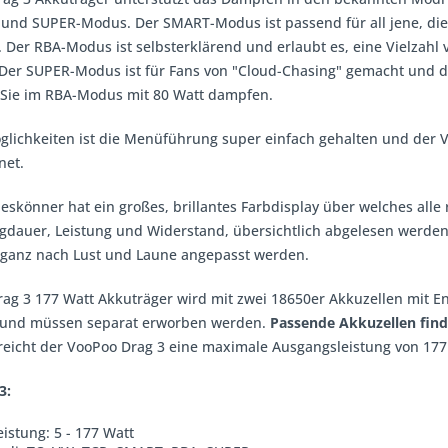
und SUPER-Modus. Der SMART-Modus ist passend für all jene, die 
d. Der RBA-Modus ist selbsterklärend und erlaubt es, eine Vielzah
er SUPER-Modus ist für Fans von "Cloud-Chasing" gemacht und de
Sie im RBA-Modus mit 80 Watt dampfen.
öglichkeiten ist die Menüführung super einfach gehalten und der
V
net.
leskönner hat ein großes, brillantes Farbdisplay über welches alle
dauer, Leistung und Widerstand, übersichtlich abgelesen werden
ganz nach Lust und Laune angepasst werden.
ag 3 177 Watt Akkuträger wird mit zwei 18650er Akkuzellen mit En
 und müssen separat erworben werden.
Passende Akkuzellen find
reicht der VooPoo Drag 3 eine maximale Ausgangsleistung von 177
3:
istung: 5 - 177 Watt