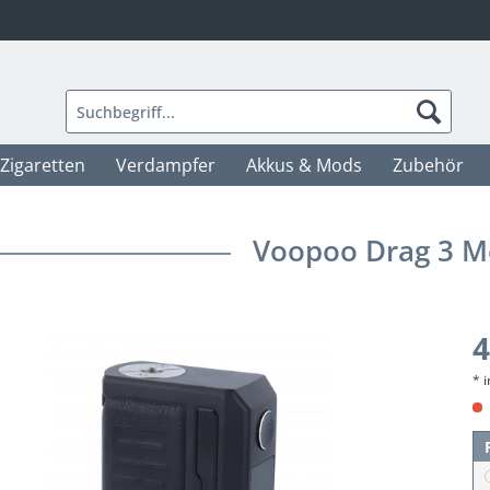
-Zigaretten
Verdampfer
Akkus & Mods
Zubehör
Voopoo Drag 3 
4
* 