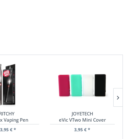
RITCHY
JOYETECH
x Vaping Pen
eVic VTwo Mini Cover
CL 
3,95 € *
3,95 € *