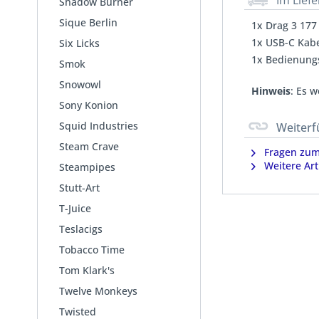
Im Lief
Shadow Burner
Sique Berlin
1x Drag 3 177
1x USB-C Kab
Six Licks
1x Bedienung
Smok
Snowowl
Hinweis
: Es 
Sony Konion
Squid Industries
Weiterf
Steam Crave
Fragen zum 
Weitere Art
Steampipes
Stutt-Art
T-Juice
Teslacigs
Tobacco Time
Tom Klark's
Twelve Monkeys
Twisted