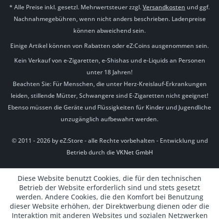
* Alle Preise inkl. gesetzl. Mehrwertsteuer zzgl.
Versandkosten
und ggf.
Nachnahmegebühren, wenn nicht anders beschrieben. Ladenpreise
können abweichend sein.
Einige Artikel können von Rabatten oder eZ:Coins ausgenommen sein.
Kein Verkauf von e-Zigaretten, e-Shishas und e-Liquids an Personen
unter 18 Jahren!
Beachten Sie: Für Menschen, die unter Herz-Kreislauf-Erkrankungen
leiden, stillende Mütter, Schwangere sind E-Zigaretten nicht geeignet!
Ebenso müssen die Geräte und Flüssigkeiten für Kinder und Jugendliche
unzugänglich aufbewahrt werden.
© 2011 - 2026 by eZ:Store - alle Rechte vorbehalten - Entwicklung und
Betrieb durch die
VKNet GmbH
Diese Website benutzt Cookies, die für den technischen
Betrieb der Website erforderlich sind und stets gesetzt
werden. Andere Cookies, die den Komfort bei Benutzung
dieser Website erhöhen, der Direktwerbung dienen oder die
Interaktion mit anderen Websites und sozialen Netzwerken