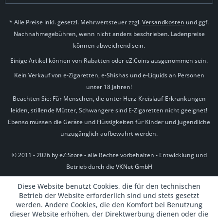
* Alle Preise inkl. gesetzl. Mehrwertsteuer zzgl.
Versandkosten
und ggf.
Nachnahmegebühren, wenn nicht anders beschrieben. Ladenpreise
können abweichend sein.
Einige Artikel können von Rabatten oder eZ:Coins ausgenommen sein.
Kein Verkauf von e-Zigaretten, e-Shishas und e-Liquids an Personen
unter 18 Jahren!
Beachten Sie: Für Menschen, die unter Herz-Kreislauf-Erkrankungen
leiden, stillende Mütter, Schwangere sind E-Zigaretten nicht geeignet!
Ebenso müssen die Geräte und Flüssigkeiten für Kinder und Jugendliche
unzugänglich aufbewahrt werden.
© 2011 - 2026 by eZ:Store - alle Rechte vorbehalten - Entwicklung und
Betrieb durch die
VKNet GmbH
Diese Website benutzt Cookies, die für den technischen
Betrieb der Website erforderlich sind und stets gesetzt
werden. Andere Cookies, die den Komfort bei Benutzung
dieser Website erhöhen, der Direktwerbung dienen oder die