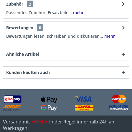
Zubehör
2
Passendes Zubehör, Ersatzteile...
mehr
Bewertungen
0
Bewertungen lesen, schreiben und diskutieren...
mehr
Ähnliche Artikel
Kunden kauften auch
Versand mit
=DHL=
in der Regel innerhalb 24h an
Werktagen.