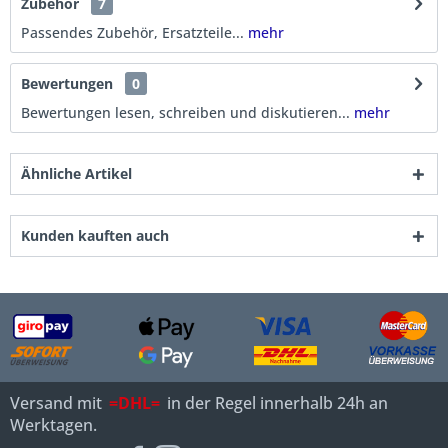
Zubehör
7
Passendes Zubehör, Ersatzteile...
mehr
Bewertungen
0
Bewertungen lesen, schreiben und diskutieren...
mehr
Ähnliche Artikel
Kunden kauften auch
Versand mit
=DHL=
in der Regel innerhalb 24h an
Werktagen.